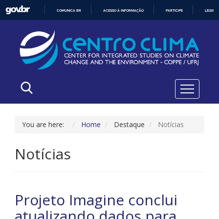
COMUNICA BR
ACESSO À INFORMAÇÃO
PARTICIPE
LEGISL
IR
PARA
O
CONTEÚDO
You are here:
Home
Destaque
Notícias
Notícias
Projeto Imagine conclui
atualizando dados para