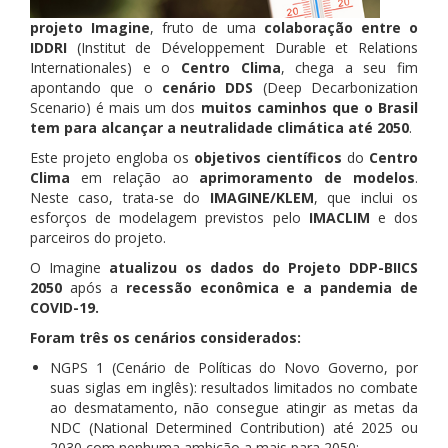
projeto Imagine
, fruto de uma
colaboração entre o
IDDRI
(Institut de Développement Durable et Relations
Internationales) e o
Centro Clima
, chega a seu fim
apontando que o
cenário DDS
(Deep Decarbonization
Scenario) é mais um dos
muitos caminhos que o Brasil
tem para alcançar a neutralidade climática até 2050
.
Este projeto engloba os
objetivos científicos
do
Centro
Clima
em relação ao
aprimoramento de modelos
.
Neste caso, trata-se do
IMAGINE/KLEM
, que inclui os
esforços de modelagem previstos pelo
IMACLIM
e dos
parceiros do projeto.
O Imagine
atualizou os dados do Projeto DDP-BIICS
2050
após a
recessão econômica e a pandemia de
COVID-19.
Foram três os cenários considerados:
NGPS 1 (Cenário de Políticas do Novo Governo, por
suas siglas em inglês): resultados limitados no combate
ao desmatamento, não consegue atingir as metas da
NDC (National Determined Contribution) até 2025 ou
2030 com nenhuma ambição a mais para 2050;