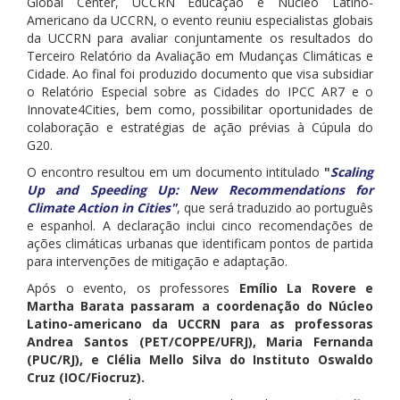
Global Center, UCCRN Educação e Núcleo Latino-
Americano da UCCRN, o evento reuniu especialistas globais
da UCCRN para avaliar conjuntamente os resultados do
Terceiro Relatório da Avaliação em Mudanças Climáticas e
Cidade. Ao final foi produzido documento que visa subsidiar
o Relatório Especial sobre as Cidades do IPCC AR7 e o
Innovate4Cities, bem como, possibilitar oportunidades de
colaboração e estratégias de ação prévias à Cúpula do
G20.
O encontro resultou em um documento intitulado
"
Scaling
Up and Speeding Up: New Recommendations for
Climate Action in Cities
"
, que será traduzido ao português
e espanhol. A declaração inclui cinco recomendações de
ações climáticas urbanas que identificam pontos de partida
para intervenções de mitigação e adaptação.
Após o evento, os professores
Emílio La Rovere e
Martha Barata passaram a coordenação do Núcleo
Latino-americano da UCCRN para as professoras
Andrea Santos (PET/COPPE/UFRJ), Maria Fernanda
(PUC/RJ), e Clélia Mello Silva do Instituto Oswaldo
Cruz (IOC/Fiocruz).