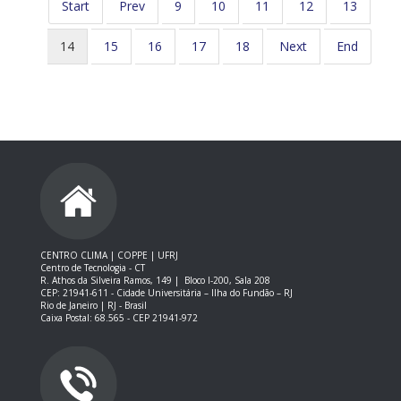
Start
Prev
9
10
11
12
13
14
15
16
17
18
Next
End
CENTRO CLIMA | COPPE | UFRJ
Centro de Tecnologia - CT
R. Athos da Silveira Ramos, 149 |
Bloco I-200, Sala 208
CEP: 21941-611 -
Cidade Universitária – Ilha do Fundão – RJ
Rio de Janeiro | RJ - Brasil
Caixa Postal: 68.565 - CEP 21941-972