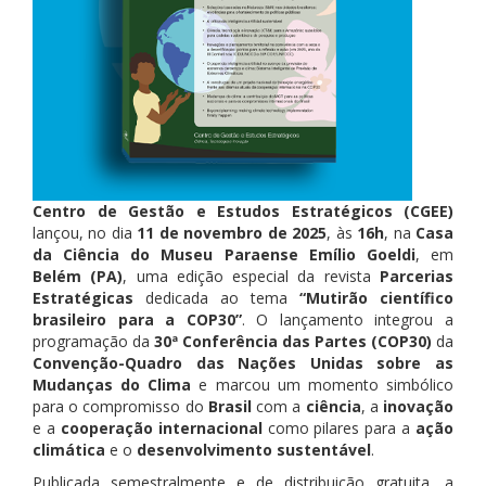
Centro de Gestão e Estudos Estratégicos (CGEE)
lançou, no dia
11 de novembro de 2025
, às
16h
, na
Casa
da Ciência do Museu Paraense Emílio Goeldi
, em
Belém (PA)
, uma edição especial da revista
Parcerias
Estratégicas
dedicada ao tema
“Mutirão científico
brasileiro para a COP30”
. O lançamento integrou a
programação da
30ª Conferência das Partes (COP30)
da
Convenção-Quadro das Nações Unidas sobre as
Mudanças do Clima
e marcou um momento simbólico
para o compromisso do
Brasil
com a
ciência
, a
inovação
e a
cooperação internacional
como pilares para a
ação
climática
e o
desenvolvimento sustentável
.
Publicada semestralmente e de distribuição gratuita, a