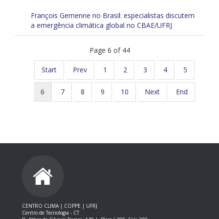
François Gemenne no Brasil: especialistas discutem
a emergência climática global no CBAE/UFRJ
Page 6 of 44
Start
Prev
1
2
3
4
5
6
7
8
9
10
Next
End
CENTRO CLIMA | COPPE | UFRJ
Centro de Tecnologia - CT