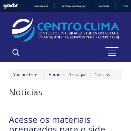
COMUNICA BR
ACESSO À INFORMAÇÃO
PARTICIPE
LEGISL
IR
PARA
O
CONTEÚDO
You are here:
Home
Destaque
Notícias
Notícias
Acesse os materiais
preparados para o side