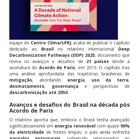
equipe do
Centro Clima/UFRJ
acaba de publicar o capítulo
dedicado ao
Brasil
no relatório internacional
Deep
Decarbonization Pathways (DDP) 2025
, documento que
revisa os avanços e desafios de
21 países
desde a
assinatura do
Acordo de Paris
, em 2015. O capítulo traz
uma análise aprofundada das trajetórias brasileiras de
mitigação
, abordando
energia
,
uso da terra
,
desmatamento
,
governança
e perspectivas de
descarbonização até 2050
.
Avanços e desafios do Brasil na década pós
Acordo de Paris
O relatório aponta que, embora o Brasil tenha avançado
significativamente em
energia renovável
com quase
90%
da eletricidade
de fontes limpas, o país ainda enfrenta
gargalos estruturais
, sobretudo relacionados ao