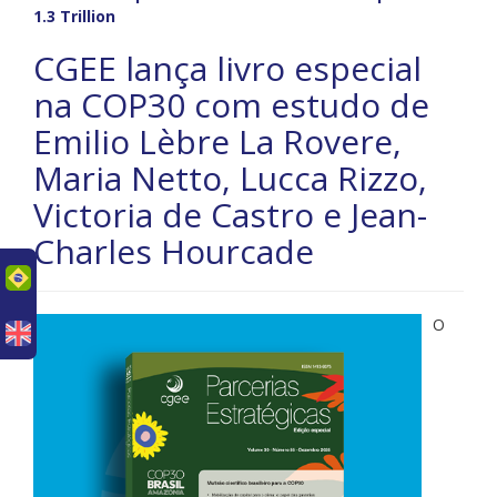
1.3 Trillion
CGEE lança livro especial
na COP30 com estudo de
Emilio Lèbre La Rovere,
Maria Netto, Lucca Rizzo,
Victoria de Castro e Jean-
Charles Hourcade
uês
O