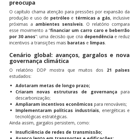
preocupa
O capítulo chama atenção para pressões por expansão da
produção e uso de
petróleo
e
térmicas a gás
, inclusive
próximas a
ambientes sensíveis
. O relatório compara
esse movimento a “
financiar um carro caro e beberrão
por 30 anos
”: uma decisão que cria
dependência
e reduz
incentivos a transições mais
baratas
e
limpas
.
Cenário global: avanços, gargalos e nova
governança climática
O relatório DDP mostra que muitos dos
21 países
estudados:
Adotaram metas de longo prazo;
Criaram novas estruturas de governança
para
descarbonização;
Ampliaram incentivos econômicos
para renováveis;
Implementaram políticas industriais
, energéticas e
tecnológicas estratégicas.
Ainda assim, gargalos persistem, como:
Insuficiência de redes de transmissão;
Avanço lento em transportes e edificações;