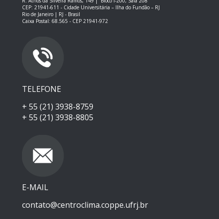
R. Athos da Silveira Ramos, 149 |
Bloco I-200, Sala 208
CEP: 21941-611 -
Cidade Universitária – Ilha do Fundão – RJ
Rio de Janeiro | RJ - Brasil
Caixa Postal: 68.565 - CEP 21941-972
TELEFONE
+ 55 (21) 3938-8759
+ 55 (21) 3938-8805
E-MAIL
contato@centroclima.coppe.ufrj.br