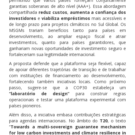
permitindo que vários países forneçam conjuntamente
garantias soberanas de alto nível (AAA+). Essa abordagem
compartilhada
reduz custos
,
aumenta a
confiança dos
investidores
e
viabiliza empréstimos
mais acessíveis e
de longo prazo para projetos climáticos no Sul Global. Os
MSGMs trariam benefícios tanto para países em
desenvolvimento, ao ampliar espaço fiscal e atrair
investimentos, quanto para países garantidores, que
ganhariam novas oportunidades de investimento seguro e
fortaleceriam sua legitimidade internacional.
A proposta defende que a plataforma seja flexível, capaz
de apoiar diferentes trajetórias de transição e de trabalhar
com instituições de financiamento ao desenvolvimento,
fortalecendo também iniciativas locais. Como próximo
passo, sugere-se que a COP30 estabeleça um
“laboratório de design”
para construir regras
operacionais e testar uma plataforma experimental com
países pioneiros.
Além disso, a iniciativa embasa contribuições estratégicas
para agendas internacionais. No âmbito do
T20
, o texto
“
Towards a multi-sovereign guarantee mechanism
for low carbon investments and climate resilience in