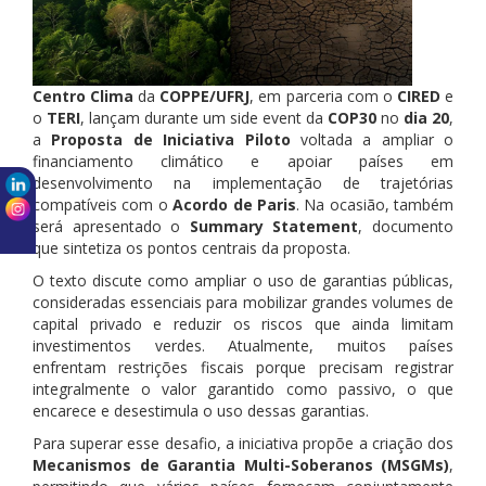
Centro Clima
da
COPPE/UFRJ
, em parceria com o
CIRED
e
o
TERI
, lançam durante um side event da
COP30
no
dia 20
,
a
Proposta de Iniciativa Piloto
voltada a ampliar o
financiamento climático e apoiar países em
desenvolvimento na implementação de trajetórias
compatíveis com o
Acordo de Paris
. Na ocasião, também
será apresentado o
Summary Statement
, documento
que sintetiza os pontos centrais da proposta.
O texto discute como ampliar o uso de garantias públicas,
consideradas essenciais para mobilizar grandes volumes de
capital privado e reduzir os riscos que ainda limitam
investimentos verdes. Atualmente, muitos países
enfrentam restrições fiscais porque precisam registrar
integralmente o valor garantido como passivo, o que
encarece e desestimula o uso dessas garantias.
Para superar esse desafio, a iniciativa propõe a criação dos
Mecanismos de Garantia Multi-Soberanos (MSGMs)
,