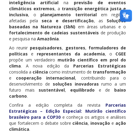
inteligência artificial
na
previsão de eventos
climáticos extremos
, a
transição energética justa e
inclusiva
, o
planejamento territorial
em regiões
afetadas pela
seca e desertificação
, as
Soluções
baseadas na Natureza (SbN)
em áreas urbanas e o
fortalecimento de cadeias sustentáveis
de produção
e pesquisa na
Amazônia
.
Ao reunir
pesquisadores
,
gestores
,
formuladores de
políticas
e
representantes da academia
, o
CGEE
propõe um verdadeiro
mutirão científico em prol do
clima
. A nova edição da
Parcerias Estratégicas
consolida a
ciência
como instrumento de
transformação
e
cooperação internacional
, contribuindo para o
desenvolvimento de
soluções inovadoras
rumo a um
futuro mais
sustentável
,
equilibrado
e de
baixo
carbono
.
Confira a edição completa da revista
Parcerias
Estratégicas – Edição Especial: Mutirão científico
brasileiro para a COP30
e conheça os artigos e análises
que fortalecem o debate sobre
ciência
,
inovação
e
ação
climática
.