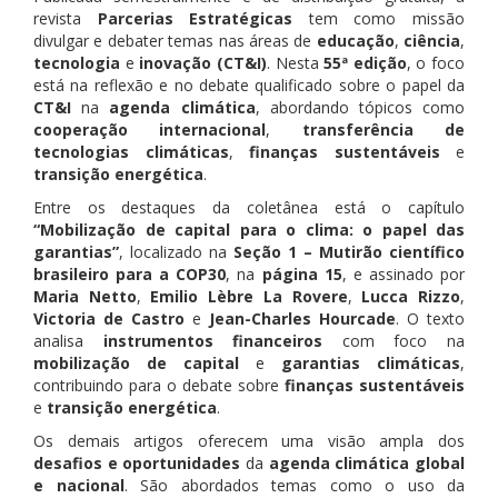
revista
Parcerias Estratégicas
tem como missão
divulgar e debater temas nas áreas de
educação
,
ciência
,
tecnologia
e
inovação (CT&I)
. Nesta
55ª edição
, o foco
está na reflexão e no debate qualificado sobre o papel da
CT&I
na
agenda climática
, abordando tópicos como
cooperação internacional
,
transferência de
tecnologias climáticas
,
finanças sustentáveis
e
transição energética
.
Entre os destaques da coletânea está o capítulo
“Mobilização de capital para o clima: o papel das
garantias”
, localizado na
Seção 1 – Mutirão científico
brasileiro para a COP30
, na
página 15
, e assinado por
Maria Netto
,
Emilio Lèbre La Rovere
,
Lucca Rizzo
,
Victoria de Castro
e
Jean-Charles Hourcade
. O texto
analisa
instrumentos financeiros
com foco na
mobilização de capital
e
garantias climáticas
,
contribuindo para o debate sobre
finanças sustentáveis
e
transição energética
.
Os demais artigos oferecem uma visão ampla dos
desafios e oportunidades
da
agenda climática global
e nacional
. São abordados temas como o uso da