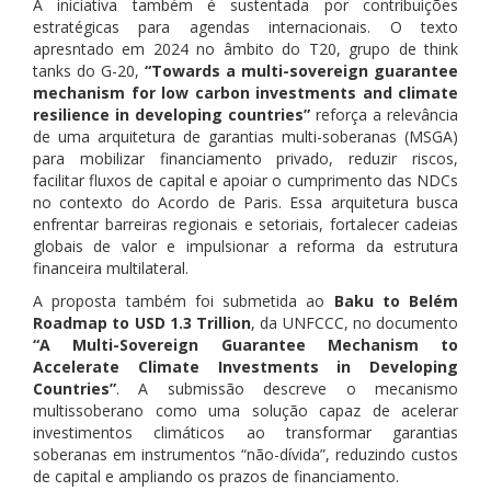
A iniciativa também é sustentada por contribuições
estratégicas para agendas internacionais. O texto
apresntado em 2024 no âmbito do T20, grupo de think
tanks do G-20,
“Towards a multi-sovereign guarantee
mechanism for low carbon investments and climate
resilience in developing countries”
reforça a relevância
de uma arquitetura de garantias multi-soberanas (MSGA)
para mobilizar financiamento privado, reduzir riscos,
facilitar fluxos de capital e apoiar o cumprimento das NDCs
no contexto do Acordo de Paris. Essa arquitetura busca
enfrentar barreiras regionais e setoriais, fortalecer cadeias
globais de valor e impulsionar a reforma da estrutura
financeira multilateral.
A proposta também foi submetida ao
Baku to Belém
Roadmap to USD 1.3 Trillion
, da UNFCCC, no documento
“A Multi-Sovereign Guarantee Mechanism to
Accelerate Climate Investments in Developing
Countries”
. A submissão descreve o mecanismo
multissoberano como uma solução capaz de acelerar
investimentos climáticos ao transformar garantias
soberanas em instrumentos “não-dívida”, reduzindo custos
de capital e ampliando os prazos de financiamento.