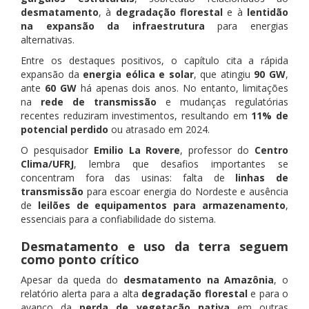
desmatamento
, à
degradação florestal
e à
lentidão
na expansão da infraestrutura
para energias
alternativas.
Entre os destaques positivos, o capítulo cita a rápida
expansão da
energia eólica e solar
, que atingiu
90 GW
,
ante
60 GW
há apenas dois anos. No entanto, limitações
na
rede de transmissão
e mudanças regulatórias
recentes reduziram investimentos, resultando em
11% de
potencial perdido
ou atrasado em 2024.
O pesquisador
Emilio La Rovere
, professor do
Centro
Clima/UFRJ
, lembra que desafios importantes se
concentram fora das usinas: falta de
linhas de
transmissão
para escoar energia do Nordeste e ausência
de
leilões de equipamentos para armazenamento
,
essenciais para a confiabilidade do sistema.
Desmatamento e uso da terra seguem
como ponto crítico
Apesar da queda do
desmatamento na Amazônia
, o
relatório alerta para a alta
degradação florestal
e para o
avanço da
perda de vegetação nativa
em outras