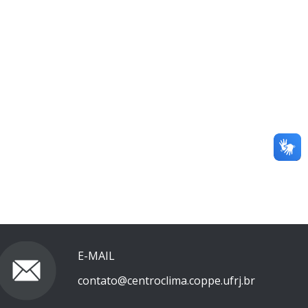
E-MAIL
contato@centroclima.coppe.ufrj.br