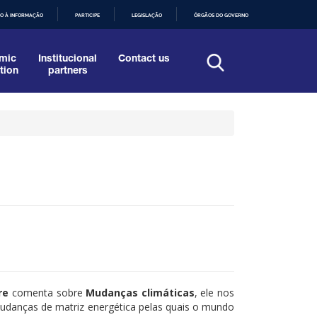
O À INFORMAÇÃO
PARTICIPE
LEGISLAÇÃO
ÓRGÃOS DO GOVERNO
mic
Institucional
Contact us
tion
partners
re
comenta sobre
Mudanças climáticas
, ele nos
mudanças de matriz energética pelas quais o mundo