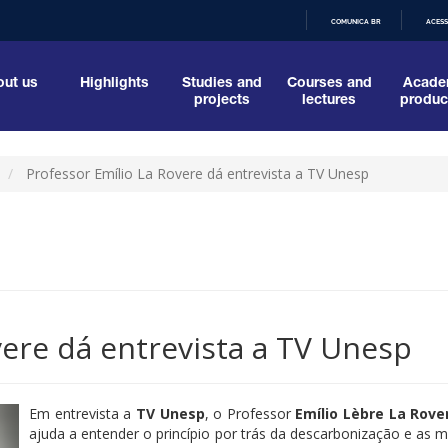
COMUNICA BR
ACESS
IR
PARA
O
ut us
Highlights
Studies and
Courses and
Acade
CONTEÚDO
projects
lectures
produc
Professor Emílio La Rovere dá entrevista a TV Unesp
vere dá entrevista a TV Unesp
Em entrevista a
TV Unesp
, o Professor
Emílio Lèbre La Rove
ajuda a entender o princípio por trás da descarbonização e as 