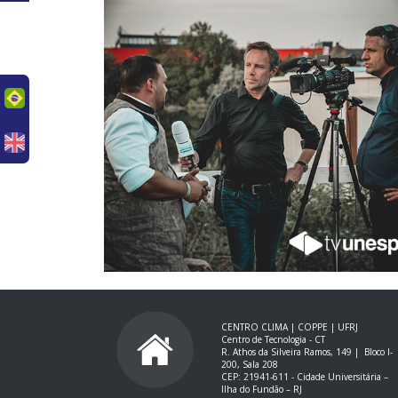
uês
CENTRO CLIMA | COPPE | UFRJ
Centro de Tecnologia - CT
R. Athos da Silveira Ramos, 149 |
Bloco I-
200, Sala 208
CEP: 21941-611 -
Cidade Universitária –
Ilha do Fundão – RJ