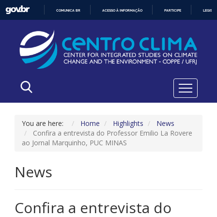
COMUNICA BR
ACESSO À INFORMAÇÃO
PARTICIPE
LEGISL
IR
PARA
O
CONTEÚDO
You are here:
Home
Highlights
News
Confira a entrevista do Professor Emilio La Rovere
ao Jornal Marquinho, PUC MINAS
News
Confira a entrevista do