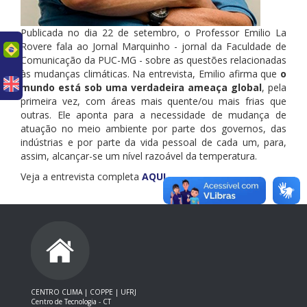
Publicada no dia 22 de setembro, o Professor Emilio La
Rovere fala ao Jornal Marquinho - jornal da Faculdade de
uês
Comunicação da PUC-MG - sobre as questões relacionadas
às mudanças climáticas. Na entrevista, Emilio afirma que
o
mundo está sob uma verdadeira ameaça global
, pela
primeira vez, com áreas mais quente/ou mais frias que
outras. Ele aponta para a necessidade de mudança de
atuação no meio ambiente por parte dos governos, das
indústrias e por parte da vida pessoal de cada um, para,
assim, alcançar-se um nível razoável da temperatura.
Veja a entrevista completa
AQUI
.
CENTRO CLIMA | COPPE | UFRJ
Centro de Tecnologia - CT