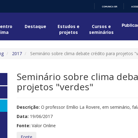
COMUNICA BR
ACESS
IR
PARA
O
entro
Destaque
Estudos e
Cursos e
Publica
CONTEÚDO
lima
projetos
seminários
ng
2017
Seminário sobre clima debate crédito para projetos "
Seminário sobre clima deba
projetos "verdes"
Descrição:
O professor Emílio La Rovere, em seminário, fa
Data:
19/06/2017
Fonte:
Valor Online
Fonte