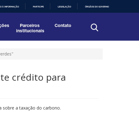
O À INFORMAÇÃO
PARTICIPE
LEGISLAÇÃO
ÓRGÃOS DO GOVERNO
ções
Parceiros
Contato
institucionais
verdes"
te crédito para
la sobre a taxação do carbono.