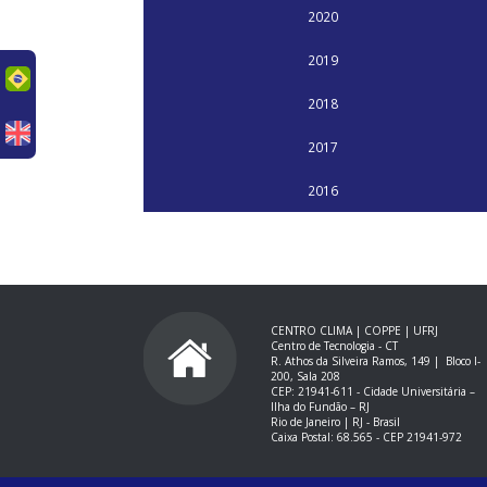
2020
2019
uês
2018
2017
2016
CENTRO CLIMA | COPPE | UFRJ
Centro de Tecnologia - CT
R. Athos da Silveira Ramos, 149 |
Bloco I-
200, Sala 208
CEP: 21941-611 -
Cidade Universitária –
Ilha do Fundão – RJ
Rio de Janeiro | RJ - Brasil
Caixa Postal: 68.565 - CEP 21941-972