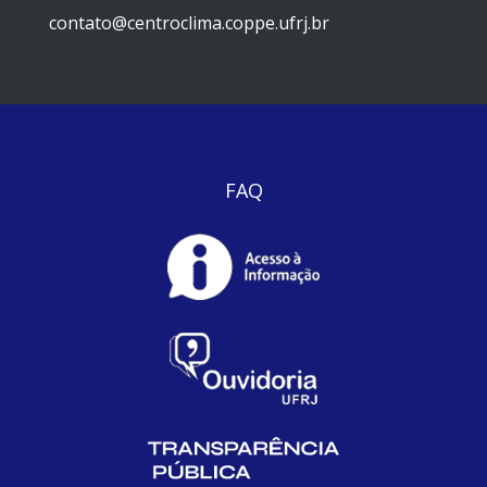
contato@centroclima.coppe.ufrj.br
FAQ