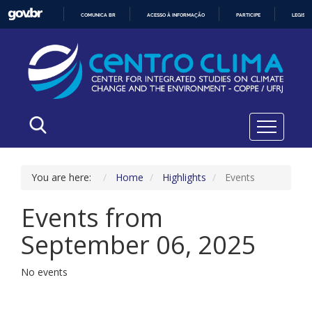
COMUNICA BR
ACESSO À INFORMAÇÃO
PARTICIPE
LEGISL
IR
PARA
O
CONTEÚDO
You are here:
Home
Highlights
Events
Events from
September 06, 2025
No events