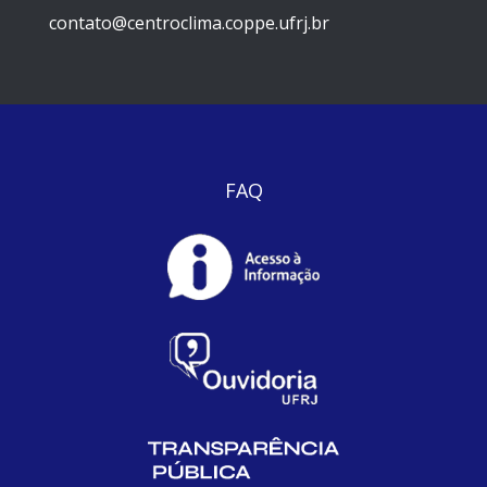
contato@centroclima.coppe.ufrj.br
FAQ