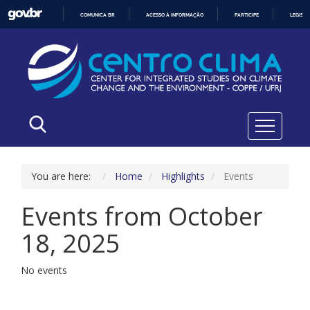
COMUNICA BR
ACESSO À INFORMAÇÃO
PARTICIPE
LEGISL
IR
PARA
O
CONTEÚDO
You are here:
Home
Highlights
Events
Events from October
18, 2025
No events