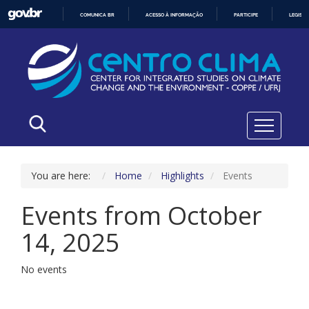
COMUNICA BR
ACESSO À INFORMAÇÃO
PARTICIPE
LEGISL
IR
PARA
O
CONTEÚDO
You are here:
Home
Highlights
Events
Events from October
14, 2025
No events