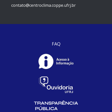
contato@centroclima.coppe.ufrj.br
FAQ