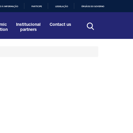
O À INFORMAÇÃO
PARTICIPE
LEGISLAÇÃO
ÓRGÃOS DO GOVERNO
mic
Institucional
Contact us
tion
partners