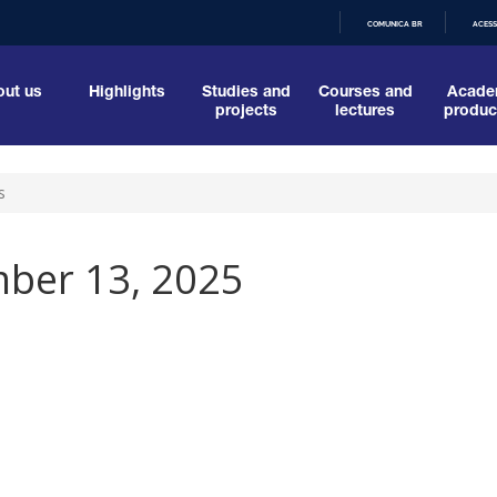
COMUNICA BR
ACESS
IR
PARA
O
ut us
Highlights
Studies and
Courses and
Acade
CONTEÚDO
projects
lectures
produc
s
ber 13, 2025