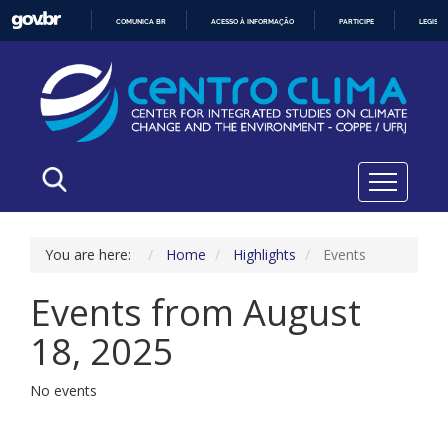
COMUNICA BR
ACESSO À INFORMAÇÃO
PARTICIPE
LEGISL
IR
PARA
O
CONTEÚDO
You are here:
Home
Highlights
Events
Events from August
18, 2025
No events