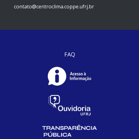
contato@centroclima.coppe.ufrj.br
FAQ